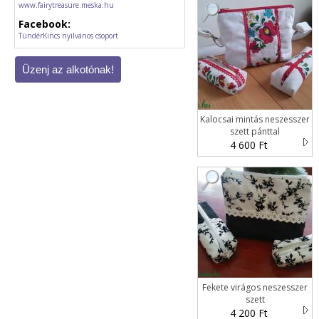
www.fairytreasure.meska.hu
együtt gondolko
Facebook:
tovább építve a
TündérKincs nyilvános csoport
hogy érdeklődsz
kívánok!
Kalocsai mintás neszesszer
szett pánttal
4 600 Ft
Fekete virágos neszesszer
szett
4 200 Ft