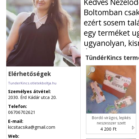
Kedves Nézelődő
Boltomban csak 
ezért sosem tal
egy terméket ug
ugyanolyan, kis
Én a Modell Di
TündérKincs term
textilrajzoló é
különböző gyöny
Elérhetőségek
rögtön azon jár
TunderKincs.otletekboltja.hu
Személyes átvétel:
felhasználni, el
2030. Érd Kádár utca 20.
kreativitás hajt
Telefon:
06706702621
megtalálja az á
Bordó virágos, lepkés
E-mail:
termékét, már c
neszesszer szett
kicsitacsika@gmail.com
4 200 Ft
Egyedi kéréseket
Web: