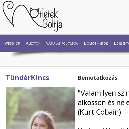
Webshop
Alkotók
Vásárlás folyamata
Boltot nyitok
Bejelent
TündérKincs
Bemutatkozás
"Valamilyen szin
alkosson és ne e
(Kurt Cobain)