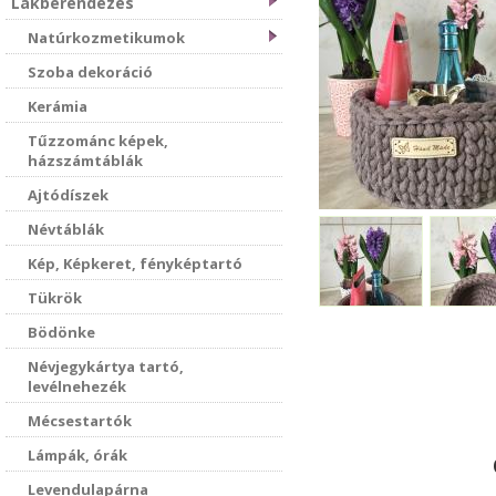
Lakberendezés
Natúrkozmetikumok
Szoba dekoráció
Kerámia
Tűzzománc képek,
házszámtáblák
Ajtódíszek
Névtáblák
Kép, Képkeret, fényképtartó
Tükrök
Bödönke
Névjegykártya tartó,
levélnehezék
Mécsestartók
Lámpák, órák
Levendulapárna