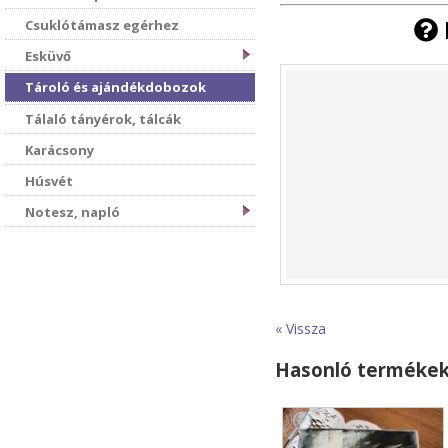
Csuklótámasz egérhez
Esküvő
Tároló és ajándékdobozok
Tálaló tányérok, tálcák
Karácsony
Húsvét
Notesz, napló
« Vissza
Hasonló terméke