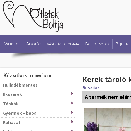
Webshop
Alkotók
Vásárlás folyamata
Boltot nyitok
Bejelent
Kézműves termékek
Kerek tároló 
Hulladékmentes
Beszike
Ékszerek
A termék nem elér
Táskák
Gyermek - baba
Ruházat