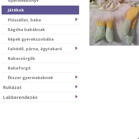
Gyermekkönyv
Játékok
Plüssállat, baba
Rágóka babáknak
Képek gyerekszobába
Falvédő, párna, ágytakaró
Babacsörgők
Babaforgó
Ékszer gyermekeknek
Ruházat
Lakberendezés