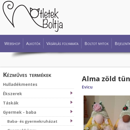
Webshop
Alkotók
Vásárlás folyamata
Boltot nyitok
Bejelent
Kézműves termékek
Alma zöld tü
Hulladékmentes
Evicu
Ékszerek
Táskák
Gyermek - baba
Baba- és gyermekruházat