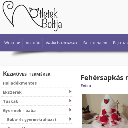
Webshop
Alkotók
Vásárlás folyamata
Boltot nyitok
Bejelent
Kézműves termékek
Fehérsapkás 
Hulladékmentes
Evicu
Ékszerek
Táskák
Gyermek - baba
Baba- és gyermekruházat