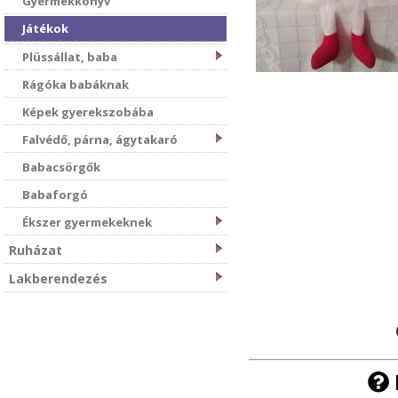
Gyermekkönyv
Játékok
Plüssállat, baba
Rágóka babáknak
Képek gyerekszobába
Falvédő, párna, ágytakaró
Babacsörgők
Babaforgó
Ékszer gyermekeknek
Ruházat
Lakberendezés