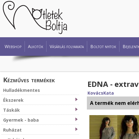
Webshop
Alkotók
Vásárlás folyamata
Boltot nyitok
Bejelent
Kézműves termékek
EDNA - extrav
Hulladékmentes
KovácsKata
Ékszerek
A termék nem elér
Táskák
Gyermek - baba
Ruházat