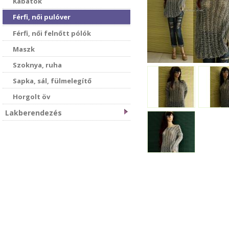
Kabátok
Férfi, női pulóver
Férfi, női felnőtt pólók
Maszk
Szoknya, ruha
Sapka, sál, fülmelegítő
Horgolt öv
Lakberendezés