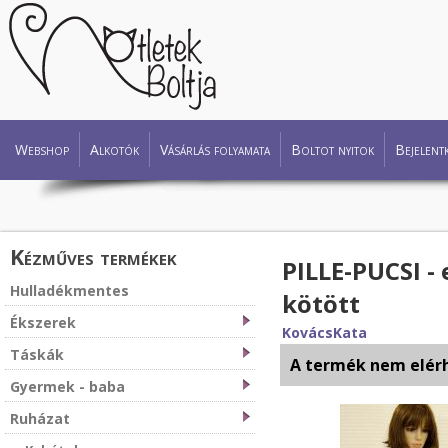
Webshop
Alkotók
Vásárlás folyamata
Boltot nyitok
Bejelent
Kézműves termékek
PILLE-PUCSI -
Hulladékmentes
kötött
Ékszerek
KovácsKata
Táskák
A termék nem elér
Gyermek - baba
Ruházat