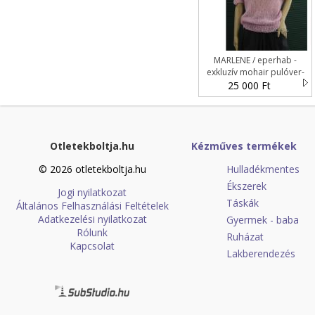
MARLENE / eperhab -
exkluzív mohair pulóver-
kézzel kötött
25 000 Ft
Otletekboltja.hu
Kézműves termékek
© 2026 otletekboltja.hu
Hulladékmentes
Ékszerek
Jogi nyilatkozat
Táskák
Általános Felhasználási Feltételek
Adatkezelési nyilatkozat
Gyermek - baba
Rólunk
Ruházat
Kapcsolat
Lakberendezés