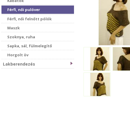
Kabátok
Férfi, női pulóver
Férfi, női felnőtt pólók
Maszk
Szoknya, ruha
Sapka, sál, fülmelegítő
Horgolt öv
Lakberendezés