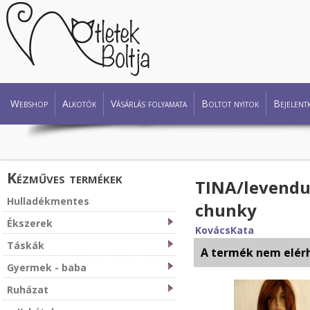
Webshop
Alkotók
Vásárlás folyamata
Boltot nyitok
Bejelent
Kézműves termékek
TINA/levendul
Hulladékmentes
chunky
Ékszerek
KovácsKata
Táskák
A termék nem elér
Gyermek - baba
Ruházat