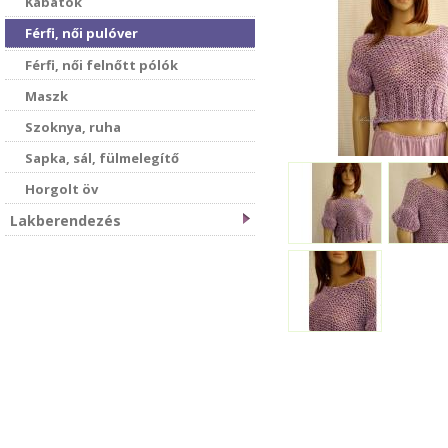
Kabátok
Férfi, női pulóver
Férfi, női felnőtt pólók
Maszk
Szoknya, ruha
Sapka, sál, fülmelegítő
Horgolt öv
Lakberendezés