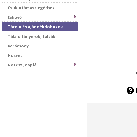
Csuklótámasz egérhez
Esküvő
Tároló és ajándékdobozok
Tálaló tányérok, tálcák
Karácsony
Húsvét
Notesz, napló