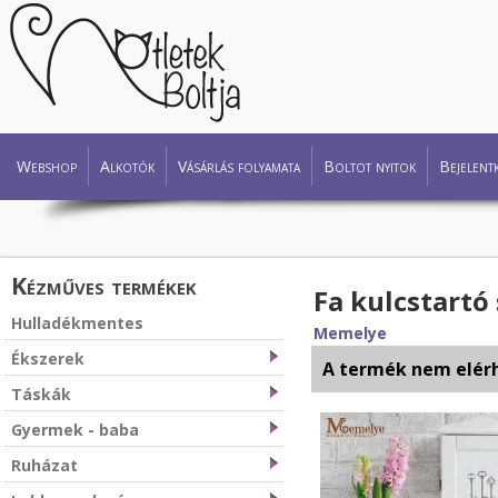
Webshop
Alkotók
Vásárlás folyamata
Boltot nyitok
Bejelent
Kézműves termékek
Fa kulcstartó
Hulladékmentes
Memelye
Ékszerek
A termék nem elér
Táskák
Gyermek - baba
Ruházat