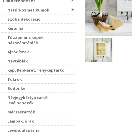
Lakberendezés
Natúrkozmetikumok
Szoba dekoráció
Kerámia
Tűzzománc képek,
házszámtáblák
Ajtódíszek
Névtáblák
Kép, Képkeret, fényképtartó
Tükrök
Bödönke
Névjegykártya tartó,
levélnehezék
Mécsestartók
Lámpák, órák
Levendulapárna