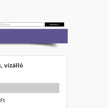
 vízálló
Ft