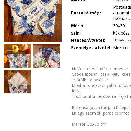
Postalád
Postaköltség:
automata
Házhoz c
Méret:
30X30
Szín:
kék bézs 
Fizetés/Átvétel:
Személyes átvétel:
Mezőtúr
NoWaste! Hulladék mentes szen
Csodálatosan szép kék, csésze
letörölhető béléssel.
Mosható, alacsonyabb hőfoko
felől.
Több ponton tépőzárral rögzíth
Biztonságosan tartja a belepako
Én egy zsömlét, paradicsomot é
Mérete: 30X30 cm