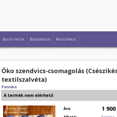
Boltot nyitok
Bejelentkezés
Regisztráció
Öko szendvics-csomagolás (Csészikés,
textilszalvéta)
Pannika
A termék nem elérhető
1 900
Ára:
Alkotó:
Pannika