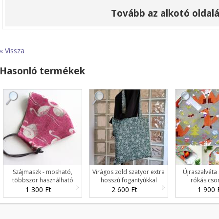
Tovább az alkotó oldalá
« Vissza
Hasonló termékek
Szájmaszk - mosható,
Virágos zöld szatyor extra
Újraszalvéta
többször használható
hosszú fogantyúkkal
rókás cs
1 300 Ft
2 600 Ft
1 900 