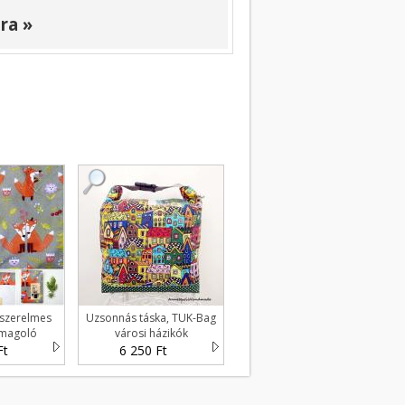
ra »
 szerelmes
Uzsonnás táska, TUK-Bag
omagoló
városi házikók
Ft
6 250 Ft