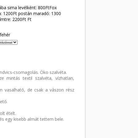
ába sima levélként: 800FtFox
: 1200Ft postán maradó: 1300
ímtre: 2200Ft Ft
fehér
dvics-csomagolás. Öko szalvéta.
 mintás textil szalvéta, vízhatlan,
n vasalható, de csak a vászon rész
ető.
lt ételt.
s egy kisebb almát tettem bele.