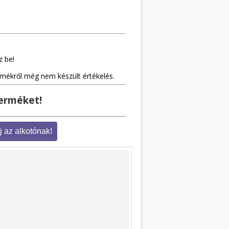
z be!
rmékről még nem készült értékelés.
terméket!