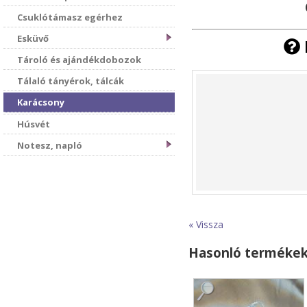
Csuklótámasz egérhez
Esküvő
Tároló és ajándékdobozok
Tálaló tányérok, tálcák
Karácsony
Húsvét
Notesz, napló
« Vissza
Hasonló terméke