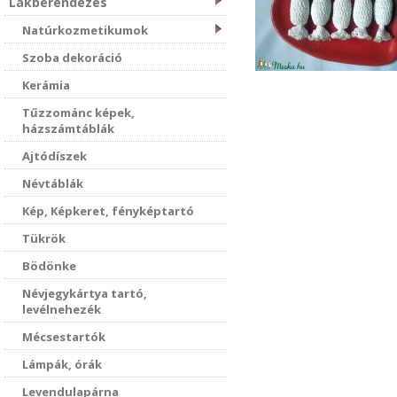
Lakberendezés
Natúrkozmetikumok
Szoba dekoráció
Kerámia
Tűzzománc képek,
házszámtáblák
Ajtódíszek
Névtáblák
Kép, Képkeret, fényképtartó
Tükrök
Bödönke
Névjegykártya tartó,
levélnehezék
Mécsestartók
Lámpák, órák
Levendulapárna