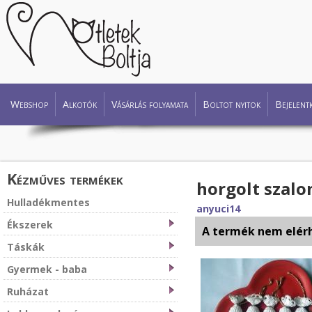
Webshop
Alkotók
Vásárlás folyamata
Boltot nyitok
Bejelent
Kézműves termékek
horgolt szal
Hulladékmentes
anyuci14
Ékszerek
A termék nem elér
Táskák
Gyermek - baba
Ruházat