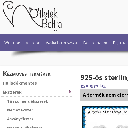
Webshop
Alkotók
Vásárlás folyamata
Boltot nyitok
Bejelent
Kézműves termékek
925-ös sterli
Hulladékmentes
gyongyvilag
Ékszerek
A termék nem elér
Tűzzománc ékszerek
Nemezékszer
Ásványékszer
Horgolt lábékszer