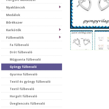
Nyakláncok
Medálok
Bőrékszer
Karkötők
Fülbevalók
Fa fülbevaló
Drót fülbevaló
Műgyanta fülbevaló
Gyöngy fülbevaló
Gyurma fülbevaló
Textil és gyöngy fülbevaló
Textil fülbevaló
Horgolt fülbevaló
Üveglencsés fülbevaló