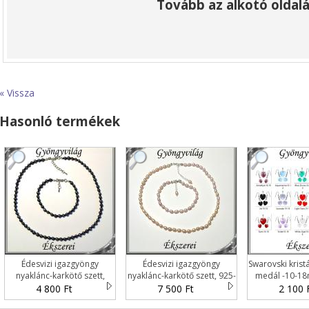
Tovább az alkotó oldalá
« Vissza
Hasonló termékek
Édesvizi igazgyöngy
Édesvizi igazgyöngy
Swarovski kristá
nyaklánc-karkötő szett,
nyaklánc-karkötő szett, 925-
medál -10-18
ezüstözött kapoccsal
ös ezüst kapoccsal SSZE-
szet
4 800 Ft
7 500 Ft
2 100 
SSZEB-IG02 5x5 black
IG01 mauve leírása