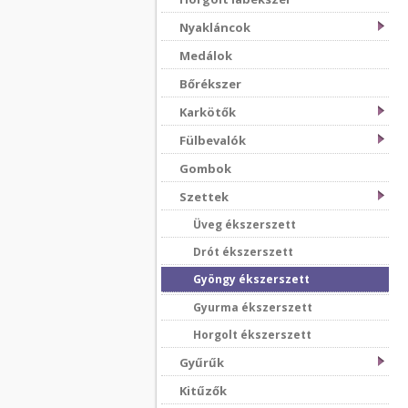
Nyakláncok
Medálok
Bőrékszer
Karkötők
Fülbevalók
Gombok
Szettek
Üveg ékszerszett
Drót ékszerszett
Gyöngy ékszerszett
Gyurma ékszerszett
Horgolt ékszerszett
Gyűrűk
Kitűzők