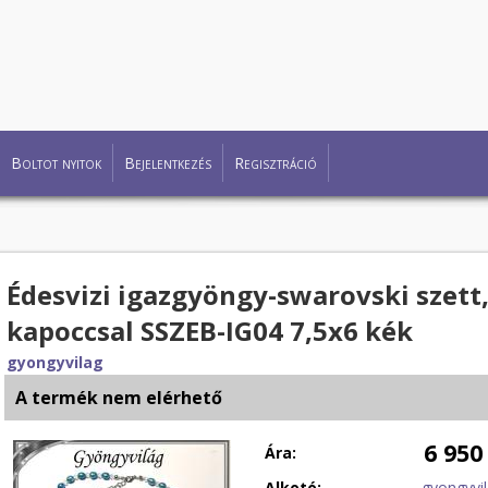
Boltot nyitok
Bejelentkezés
Regisztráció
Édesvizi igazgyöngy-swarovski szett
kapoccsal SSZEB-IG04 7,5x6 kék
gyongyvilag
A termék nem elérhető
6 950
Ára:
Alkotó:
gyongyvi