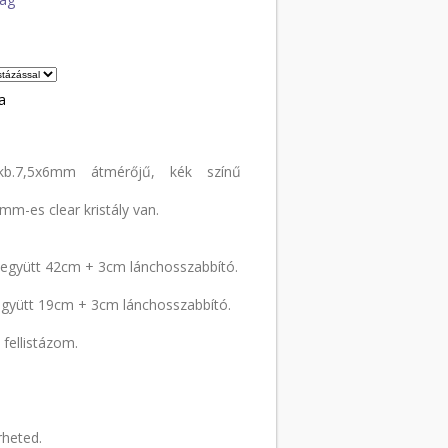
a
b.7,5x6mm átmérőjű, kék színű
m-es clear kristály van.
 együtt 42cm + 3cm lánchosszabbító.
együtt 19cm + 3cm lánchosszabbító.
 fellistázom.
rheted.