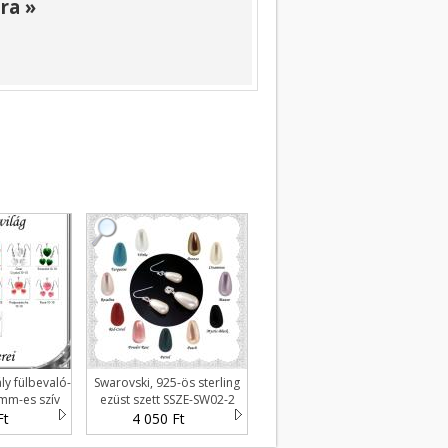
ra »
ly fülbevaló-
Swarovski, 925-ös sterling
mm-es szív
ezüst szett SSZE-SW02-2
t
Ft
4 050 Ft