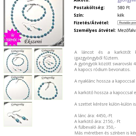
Postaköltség:
580 Ft
Szín:
kék
Fizetés/Átvétel:
Személyes átvétel:
Mezőfalv
A láncot és a karkötőt k
igazgyöngyből fűztem.
A gyöngyök között swarovski 4m
A kapocs ródium bevonatos.
A nyaklánc hossza a kapoccsal
A karkötő hossza a kapoccsal 
A szettet kérésre külön-külön is
A lánc ára: 4450,-Ft
A karkötő ára: 2150,- Ft
A fülbevaló ára: 350,-
Más méretben és színben is ké