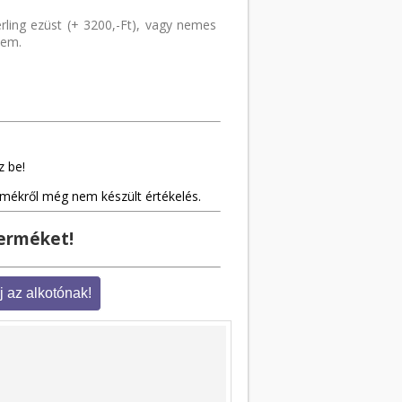
rling ezüst (+ 3200,-Ft), vagy nemes
lem.
z be!
rmékről még nem készült értékelés.
terméket!