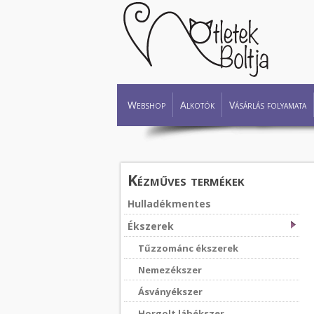
Webshop
Alkotók
Vásárlás folyamata
Kézműves termékek
Hulladékmentes
Ékszerek
Tűzzománc ékszerek
Nemezékszer
Ásványékszer
Horgolt lábékszer