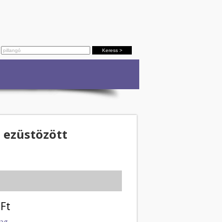
, ezüstözött
Ft
lag