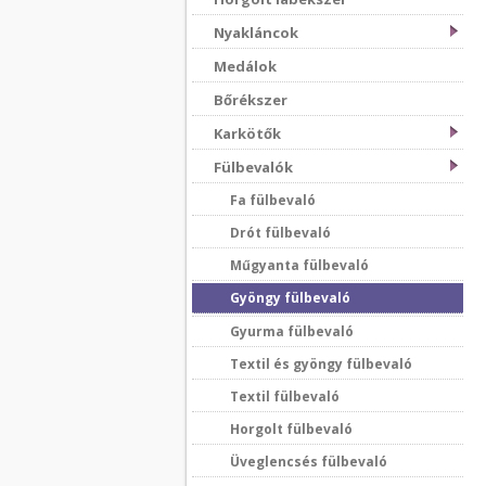
Nyakláncok
Medálok
Bőrékszer
Karkötők
Fülbevalók
Fa fülbevaló
Drót fülbevaló
Műgyanta fülbevaló
Gyöngy fülbevaló
Gyurma fülbevaló
Textil és gyöngy fülbevaló
Textil fülbevaló
Horgolt fülbevaló
Üveglencsés fülbevaló