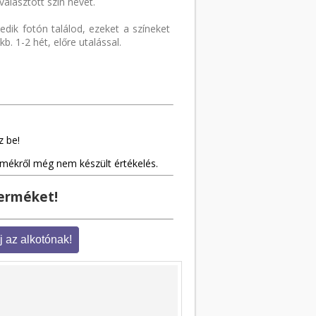
választott szín nevét.
edik fotón találod, ezeket a színeket
b. 1-2 hét, előre utalással.
z be!
rmékről még nem készült értékelés.
terméket!