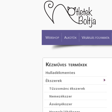
Webshop
Alkotók
Vásárlás folyamata
Kézműves termékek
Hulladékmentes
Ékszerek
Tűzzománc ékszerek
Nemezékszer
Ásványékszer
Horgolt lábékszer