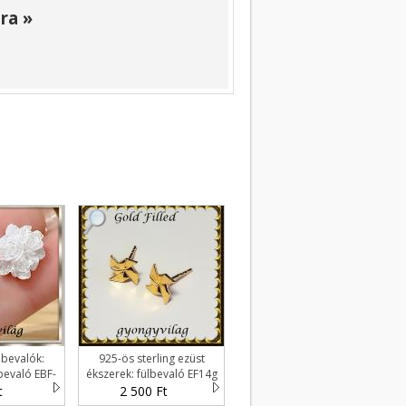
ra »
lbevalók:
925-ös sterling ezüst
bevaló EBF-
ékszerek: fülbevaló EF14g
1
t
2 500 Ft