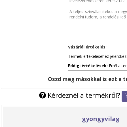
levelezőrendszerén keresztül a 
A teljes színválasztékot a negy
rendelni tudom, a rendelési idő k
Vásárlói értékelés:
Termék értékeléséhez jelentkez
Eddigi értékelések:
Erről a te
Oszd meg másokkal is ezt a 
Kérdeznél a termékről?
gyongyvilag