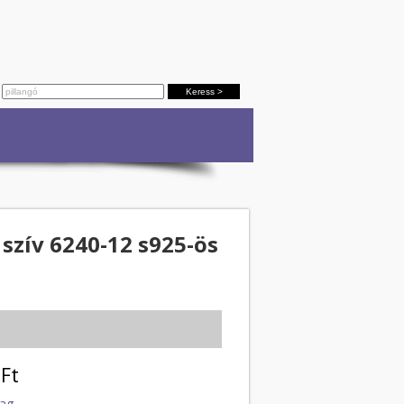
szív 6240-12 s925-ös
Ft
lag