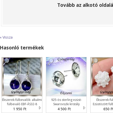
Tovább az alkotó oldalá
« Vissza
Hasonló termékek
Ékszerek-fülbevalók: alkalmi
925-ös sterling ezüst-
Ékszerek-fü
fülbevaló EBF-ÁS32-8
Swarovszki kristály
Ezüstözött fül
fülbevaló SF-ESWR01-16
AK3
1 950 Ft
4 500 Ft
650 F