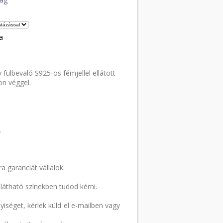
a
ülbevaló S925-ös fémjellel ellátott
on véggel.
.
 garanciát vállalok.
látható színekben tudod kérni.
iséget, kérlek küld el e-mailben vagy