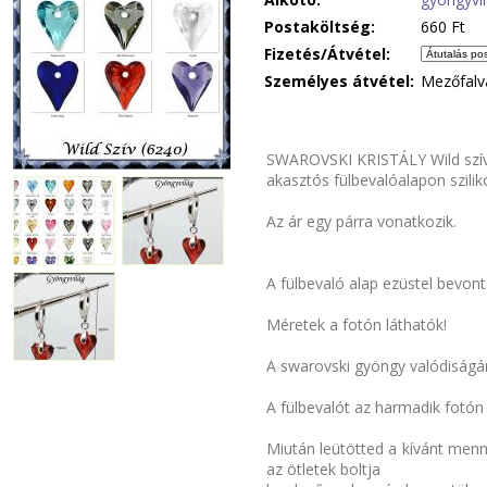
Postaköltség:
660 Ft
Fizetés/Átvétel:
Személyes átvétel:
Mezőfalv
SWAROVSKI KRISTÁLY Wild szív f
akasztós fülbevalóalapon szilik
Az ár egy párra vonatkozik.
A fülbevaló alap ezüstel bevont
Méretek a fotón láthatók!
A swarovski gyöngy valódiságára
A fülbevalót az harmadik fotón 
Miután leütötted a kívánt menny
az ötletek boltja