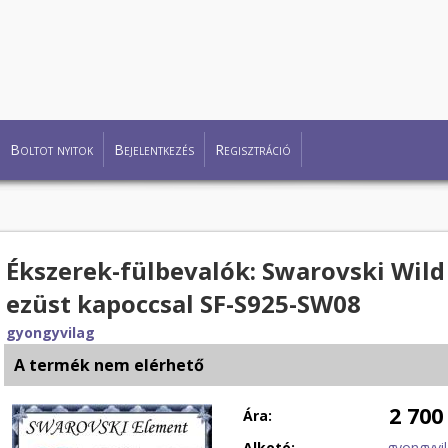
Boltot nyitok
Bejelentkezés
Regisztráció
Ékszerek-fülbevalók: Swarovski Wild 
ezüst kapoccsal SF-S925-SW08
gyongyvilag
A termék nem elérhető
2 700
Ára:
Alkotó:
gyongyvi