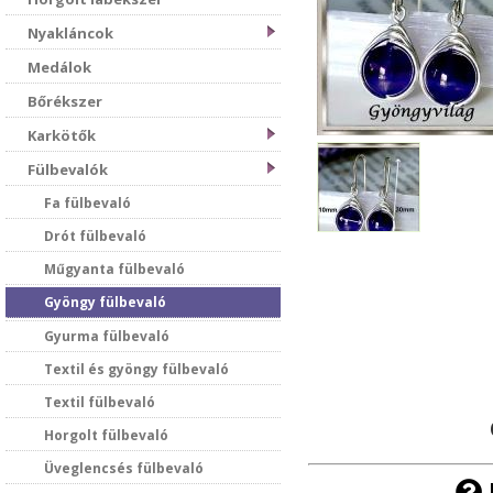
Nyakláncok
Medálok
Bőrékszer
Karkötők
Fülbevalók
Fa fülbevaló
Drót fülbevaló
Műgyanta fülbevaló
Gyöngy fülbevaló
Gyurma fülbevaló
Textil és gyöngy fülbevaló
Textil fülbevaló
Horgolt fülbevaló
Üveglencsés fülbevaló