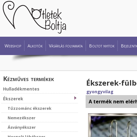
Webshop
Alkotók
Vásárlás folyamata
Boltot nyitok
Bejelent
Kézműves termékek
Ékszerek-fülb
Hulladékmentes
gyongyvilag
Ékszerek
A termék nem elér
Tűzzománc ékszerek
Nemezékszer
Ásványékszer
Horgolt lábékszer