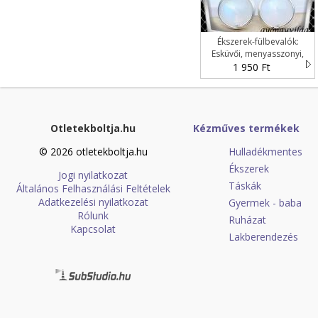
Ékszerek-fülbevalók:
Esküvői, menyasszonyi,
alkalmi fülbevaló EBF-ÁS32-
1 950 Ft
1
Otletekboltja.hu
Kézműves termékek
© 2026 otletekboltja.hu
Hulladékmentes
Ékszerek
Jogi nyilatkozat
Táskák
Általános Felhasználási Feltételek
Adatkezelési nyilatkozat
Gyermek - baba
Rólunk
Ruházat
Kapcsolat
Lakberendezés