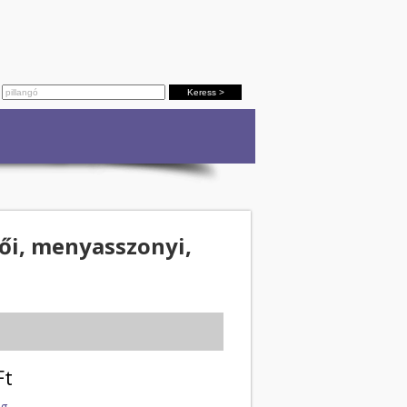
vői, menyasszonyi,
Ft
ag