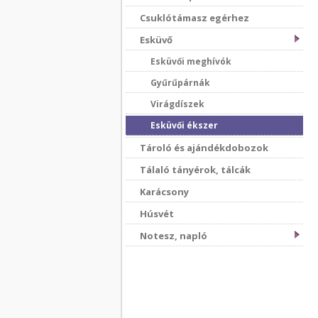
Csuklótámasz egérhez
Esküvő
Esküvői meghívók
Gyűrűpárnák
Virágdíszek
Esküvői ékszer
Tároló és ajándékdobozok
Tálaló tányérok, tálcák
Karácsony
Húsvét
Notesz, napló