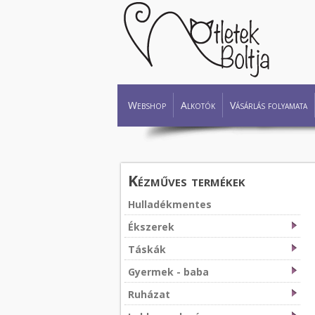
Webshop
Alkotók
Vásárlás folyamata
Kézműves termékek
Hulladékmentes
Ékszerek
Táskák
Gyermek - baba
Ruházat