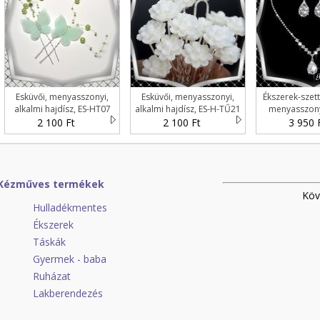
Esküvői, menyasszonyi,
Esküvői, menyasszonyi,
Ékszerek-szett
alkalmi hajdísz, ES-HT07
alkalmi hajdísz, ES-H-TŰ21
menyasszonyi
zöld 2db/csomag
10db/csomag
ékszer szett
2 100 Ft
2 100 Ft
3 950 
Kézműves termékek
Köv
Hulladékmentes
Ékszerek
Táskák
Gyermek - baba
Ruházat
Lakberendezés