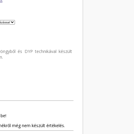
yöngyből és DYP technikával készült
m.
 be!
mékről még nem készült értékelés.