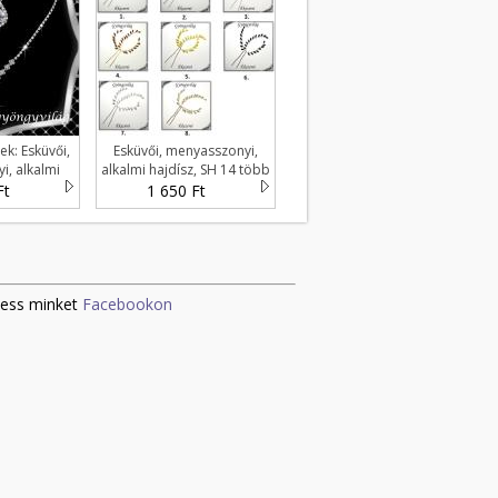
ek: Esküvői,
Esküvői, menyasszonyi,
, alkalmi
alkalmi hajdísz, SH 14 több
, ES-SZÉ65
színben
Ft
1 650 Ft
ess minket
Facebookon