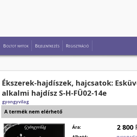
Boltot nyitok
Bejelentkezés
Regisztráció
Ékszerek-hajdíszek, hajcsatok: Eskü
alkalmi hajdísz S-H-FÜ02-14e
gyongyvilag
A termék nem elérhető
2 800
Ára:
Alkotó:
gyongyvil