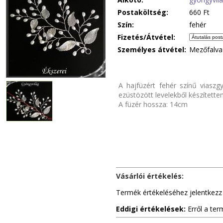
Postaköltség:
660 Ft
Szín:
fehér
Fizetés/Átvétel:
Személyes átvétel:
Mezőfalva
A hajfüzért fehér színű viaszg
ezüstözött levelekből készítette
A füzér hossza: 14cm
Vásárlói értékelés:
Termék értékeléséhez jelentkezz
Eddigi értékelések:
Erről a ter