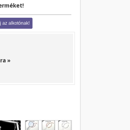
terméket!
ra »