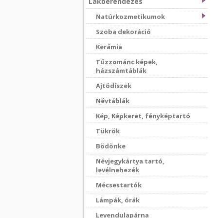
Lakberendezés
Natúrkozmetikumok
Szoba dekoráció
Kerámia
Tűzzománc képek,
házszámtáblák
Ajtódíszek
Névtáblák
Kép, Képkeret, fényképtartó
Tükrök
Bödönke
Névjegykártya tartó,
levélnehezék
Mécsestartók
Lámpák, órák
Levendulapárna