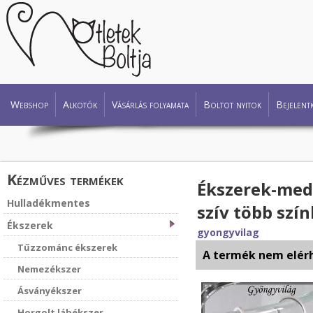
Webshop
Alkotók
Vásárlás folyamata
Boltot nyitok
Bejelent
Kézműves termékek
Ékszerek-med
Hulladékmentes
szív több szí
Ékszerek
gyongyvilag
Tűzzománc ékszerek
A termék nem elér
Nemezékszer
Ásványékszer
Horgolt lábékszer