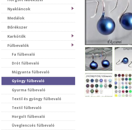
Nyakláncok
Medálok
Bőrékszer
Karkötők
Fülbevalók
Fa fülbevaló
Drót fülbevaló
Műgyanta fülbevaló
Gyöngy fülbevaló
Gyurma fülbevaló
Textil és gyöngy fülbevaló
Textil fülbevaló
Horgolt fülbevaló
Üveglencsés fülbevaló