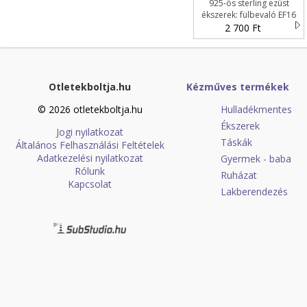
925-ös sterling ezüst
ékszerek: fülbevaló EF16
2 700 Ft
Otletekboltja.hu
Kézműves termékek
© 2026 otletekboltja.hu
Hulladékmentes
Ékszerek
Jogi nyilatkozat
Táskák
Általános Felhasználási Feltételek
Adatkezelési nyilatkozat
Gyermek - baba
Rólunk
Ruházat
Kapcsolat
Lakberendezés