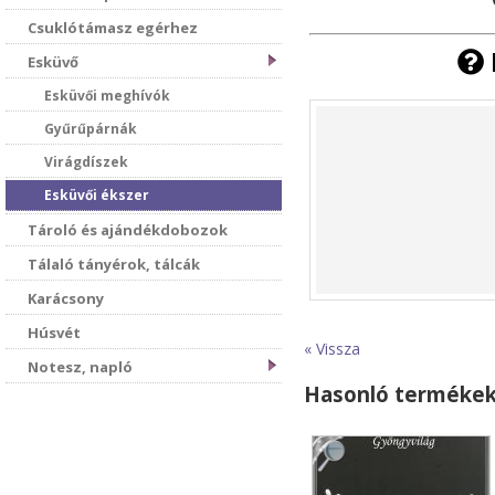
Csuklótámasz egérhez
Esküvő
Esküvői meghívók
Gyűrűpárnák
Virágdíszek
Esküvői ékszer
Tároló és ajándékdobozok
Tálaló tányérok, tálcák
Karácsony
Húsvét
« Vissza
Notesz, napló
Hasonló terméke