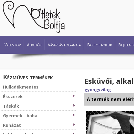
Webshop
Alkotók
Vásárlás folyamata
Boltot nyitok
Bejelent
Kézműves termékek
Esküvői, alkal
Hulladékmentes
gyongyvilag
Ékszerek
A termék nem elér
Táskák
Gyermek - baba
Ruházat