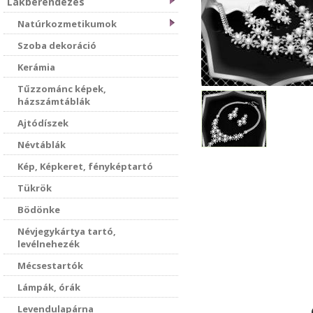
Lakberendezés
Natúrkozmetikumok
Szoba dekoráció
Kerámia
Tűzzománc képek,
házszámtáblák
Ajtódíszek
Névtáblák
Kép, Képkeret, fényképtartó
Tükrök
Bödönke
Névjegykártya tartó,
levélnehezék
Mécsestartók
Lámpák, órák
Levendulapárna