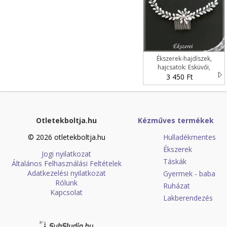
Ékszerek-hajdíszek,
hajcsatok: Esküvői,
menyasszonyi, alkalmi
3 450 Ft
hajdísz S-H-FÉ24e.
Otletekboltja.hu
Kézműves termékek
© 2026 otletekboltja.hu
Hulladékmentes
Ékszerek
Jogi nyilatkozat
Táskák
Általános Felhasználási Feltételek
Adatkezelési nyilatkozat
Gyermek - baba
Rólunk
Ruházat
Kapcsolat
Lakberendezés