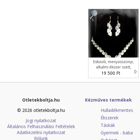
Esküvői, menyasszonyi,
alkalmi ékszer szett,
swarovszki kristály SSZ-
19 500 Ft
ESW01-1
Otletekboltja.hu
Kézműves termékek
© 2026 otletekboltja.hu
Hulladékmentes
Ékszerek
Jogi nyilatkozat
Táskák
Általános Felhasználási Feltételek
Adatkezelési nyilatkozat
Gyermek - baba
Rólunk