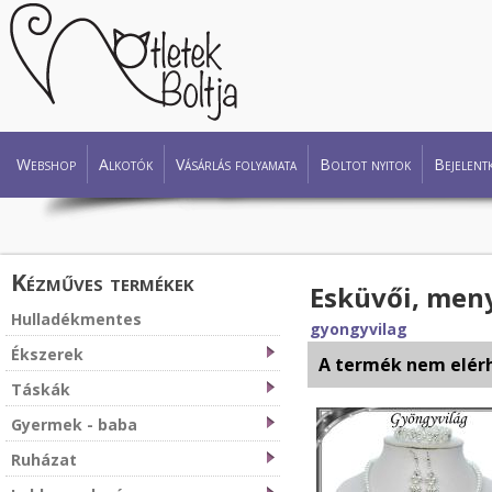
Webshop
Alkotók
Vásárlás folyamata
Boltot nyitok
Bejelent
Kézműves termékek
Esküvői, meny
Hulladékmentes
gyongyvilag
Ékszerek
A termék nem elér
Táskák
Gyermek - baba
Ruházat