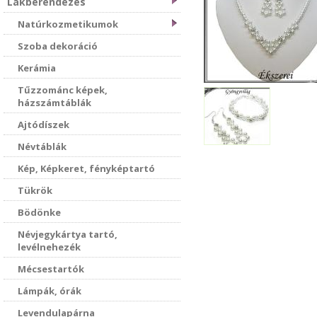
Lakberendezés
Natúrkozmetikumok
Szoba dekoráció
Kerámia
Tűzzománc képek,
házszámtáblák
Ajtódíszek
Névtáblák
Kép, Képkeret, fényképtartó
Tükrök
Bödönke
Névjegykártya tartó,
levélnehezék
Mécsestartók
Lámpák, órák
Levendulapárna