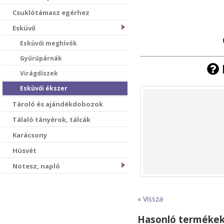
Csuklótámasz egérhez
Esküvő
Esküvői meghívók
Gyűrűpárnák
Virágdíszek
Esküvői ékszer
Tároló és ajándékdobozok
Tálaló tányérok, tálcák
Karácsony
Húsvét
Notesz, napló
« Vissza
Hasonló terméke