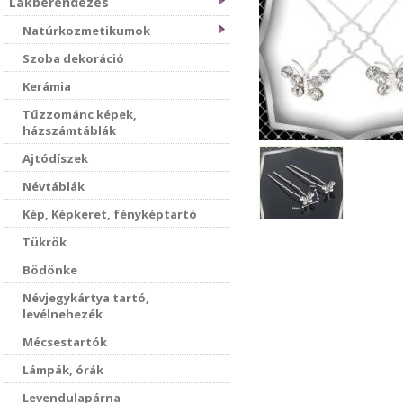
Lakberendezés
Natúrkozmetikumok
Szoba dekoráció
Kerámia
Tűzzománc képek,
házszámtáblák
Ajtódíszek
Névtáblák
Kép, Képkeret, fényképtartó
Tükrök
Bödönke
Névjegykártya tartó,
levélnehezék
Mécsestartók
Lámpák, órák
Levendulapárna