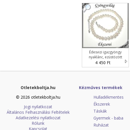
Édesvizi igazgyöngy
nyaklánc, ezüstözött
kapoccsal SLEB-IG06 6,5x8
4 450 Ft
fehér
Otletekboltja.hu
Kézműves termékek
© 2026 otletekboltja.hu
Hulladékmentes
Ékszerek
Jogi nyilatkozat
Táskák
Általános Felhasználási Feltételek
Adatkezelési nyilatkozat
Gyermek - baba
Rólunk
Ruházat
Kapcsolat