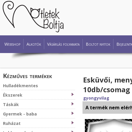
Webshop
Alkotók
Vásárlás folyamata
Boltot nyitok
Bejelent
Kézműves termékek
Esküvői, meny
Hulladékmentes
10db/csomag
Ékszerek
gyongyvilag
Táskák
A termék nem elér
Gyermek - baba
Ruházat