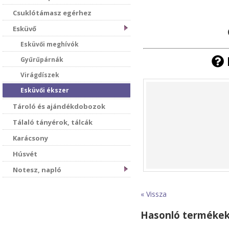
Csuklótámasz egérhez
Esküvő
Esküvői meghívók
Gyűrűpárnák
Virágdíszek
Esküvői ékszer
Tároló és ajándékdobozok
Tálaló tányérok, tálcák
Karácsony
Húsvét
Notesz, napló
« Vissza
Hasonló terméke