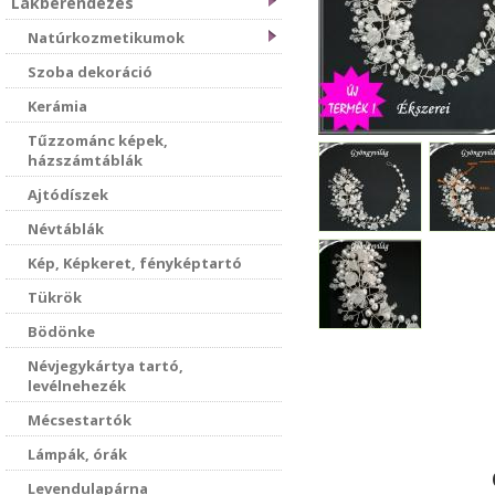
Lakberendezés
Natúrkozmetikumok
Szoba dekoráció
Kerámia
Tűzzománc képek,
házszámtáblák
Ajtódíszek
Névtáblák
Kép, Képkeret, fényképtartó
Tükrök
Bödönke
Névjegykártya tartó,
levélnehezék
Mécsestartók
Lámpák, órák
Levendulapárna