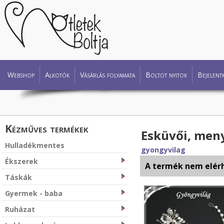
Webshop
Alkotók
Vásárlás folyamata
Boltot nyitok
Bejelent
Kézműves termékek
Esküvői, meny
Hulladékmentes
gyongyvilag
Ékszerek
A termék nem elér
Táskák
Gyermek - baba
Ruházat