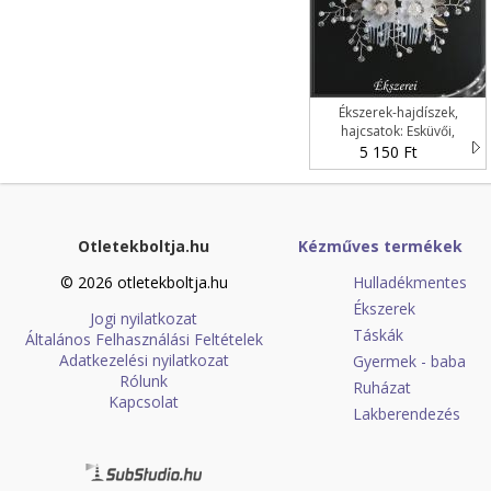
Ékszerek-hajdíszek,
hajcsatok: Esküvői,
menyasszonyi, alkalmi
5 150 Ft
hajdísz S-H-FÉ13e
Otletekboltja.hu
Kézműves termékek
© 2026 otletekboltja.hu
Hulladékmentes
Ékszerek
Jogi nyilatkozat
Táskák
Általános Felhasználási Feltételek
Adatkezelési nyilatkozat
Gyermek - baba
Rólunk
Ruházat
Kapcsolat
Lakberendezés