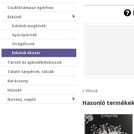
Csuklótámasz egérhez
Esküvő
Esküvői meghívók
Gyűrűpárnák
Virágdíszek
Esküvői ékszer
Tároló és ajándékdobozok
Tálaló tányérok, tálcák
Karácsony
Húsvét
« Vissza
Notesz, napló
Hasonló terméke