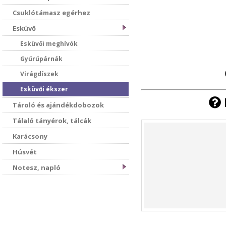
Csuklótámasz egérhez
Esküvő
Esküvői meghívók
Gyűrűpárnák
Virágdíszek
Esküvői ékszer
Tároló és ajándékdobozok
Tálaló tányérok, tálcák
Karácsony
Húsvét
Notesz, napló