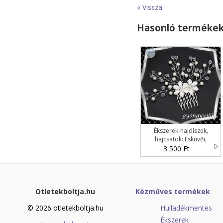
« Vissza
Hasonló terméke
Ékszerek-hajdíszek,
hajcsatok: Esküvői,
menyasszonyi, alkalmi
3 500 Ft
hajdísz ES-H-FÉ05e fehér
Otletekboltja.hu
Kézműves termékek
© 2026 otletekboltja.hu
Hulladékmentes
Ékszerek