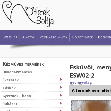
Webshop
Alkotók
Vásárlás folyamata
Boltot nyitok
Bejelent
Kézműves termékek
Esküvői, meny
Hulladékmentes
ESW02-2
Ékszerek
gyongyvilag
Táskák
A termék nem elér
Gyermek - baba
Ruházat