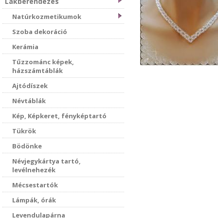
Lakberendezés
Natúrkozmetikumok
Szoba dekoráció
Kerámia
Tűzzománc képek,
házszámtáblák
Ajtódíszek
Névtáblák
Kép, Képkeret, fényképtartó
Tükrök
Bödönke
Névjegykártya tartó,
levélnehezék
Mécsestartók
Lámpák, órák
Levendulapárna