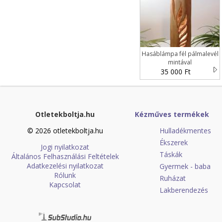
Hasáblámpa fél pálmalevél
mintával
35 000 Ft
Otletekboltja.hu
Kézműves termékek
© 2026 otletekboltja.hu
Hulladékmentes
Ékszerek
Jogi nyilatkozat
Táskák
Általános Felhasználási Feltételek
Adatkezelési nyilatkozat
Gyermek - baba
Rólunk
Ruházat
Kapcsolat
Lakberendezés