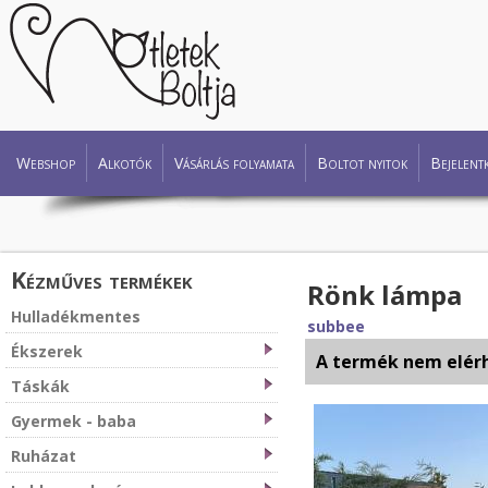
Webshop
Alkotók
Vásárlás folyamata
Boltot nyitok
Bejelent
Kézműves termékek
Rönk lámpa
Hulladékmentes
subbee
Ékszerek
A termék nem elér
Táskák
Gyermek - baba
Ruházat