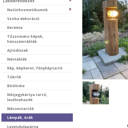
Lakberendezés
Natúrkozmetikumok
Szoba dekoráció
Kerámia
Tűzzománc képek,
házszámtáblák
Ajtódíszek
Névtáblák
Kép, Képkeret, fényképtartó
Tükrök
Bödönke
Névjegykártya tartó,
levélnehezék
Mécsestartók
Lámpák, órák
Levendulapárna