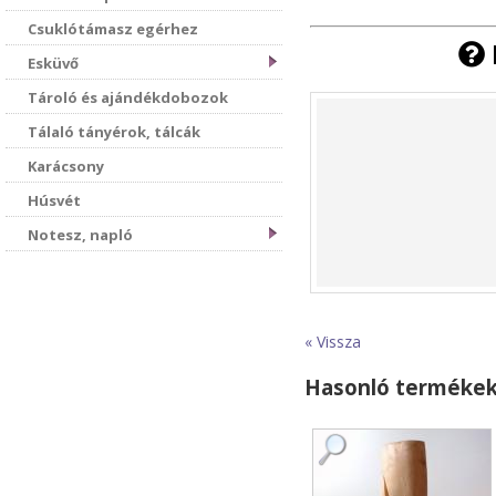
Csuklótámasz egérhez
Esküvő
Tároló és ajándékdobozok
Tálaló tányérok, tálcák
Karácsony
Húsvét
Notesz, napló
« Vissza
Hasonló terméke