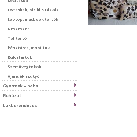
Kézitáska
Övtáskák, biciklis táskák
Laptop, macbook tartók
Neszeszer
Tolltartó
Pénztárca, mobiltok
Kulcstartók
Szemüvegtokok
Ajándék szütyő
Gyermek - baba
Ruházat
Lakberendezés