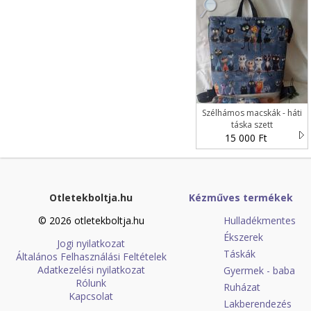
Szélhámos macskák - háti
táska szett
15 000 Ft
Otletekboltja.hu
Kézműves termékek
© 2026 otletekboltja.hu
Hulladékmentes
Ékszerek
Jogi nyilatkozat
Táskák
Általános Felhasználási Feltételek
Adatkezelési nyilatkozat
Gyermek - baba
Rólunk
Ruházat
Kapcsolat
Lakberendezés