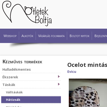
Webshop
Alkotók
Vásárlás folyamata
Boltot nyitok
Bejelent
Kézműves termékek
Ocelot mintás
Hulladékmentes
Evicu
Ékszerek
Táskák
Válltáskák
Hátizsák