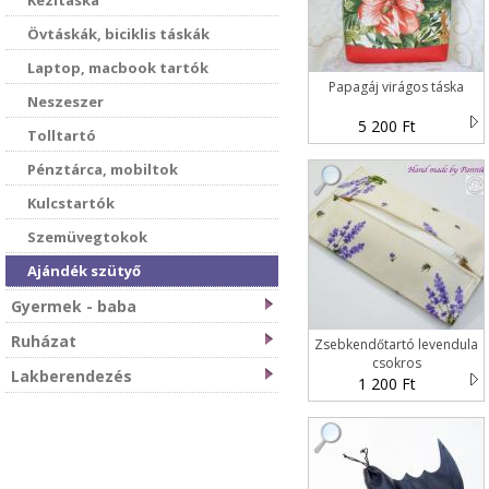
Kézitáska
Övtáskák, biciklis táskák
Laptop, macbook tartók
Papagáj virágos táska
Neszeszer
5 200 Ft
Tolltartó
Pénztárca, mobiltok
Kulcstartók
Szemüvegtokok
Ajándék szütyő
Gyermek - baba
Ruházat
Zsebkendőtartó levendula
csokros
Lakberendezés
1 200 Ft