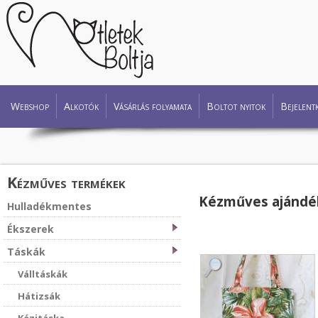
Webshop
Alkotók
Vásárlás folyamata
Boltot nyitok
Bejelent
Kézműves termékek
Kézműves ajándé
Hulladékmentes
Ékszerek
Táskák
Válltáskák
Hátizsák