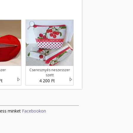
szer
Cseresznyés neszesszer
szett
Ft
4 200 Ft
ess minket
Facebookon