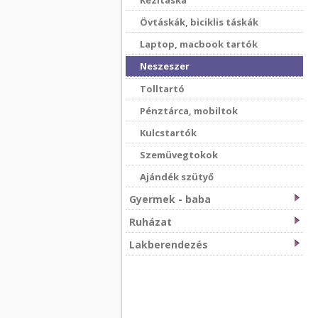
Kézitáska
Övtáskák, biciklis táskák
Laptop, macbook tartók
Neszeszer
Tolltartó
Pénztárca, mobiltok
Kulcstartók
Szemüvegtokok
Ajándék szütyő
Gyermek - baba
Ruházat
Lakberendezés