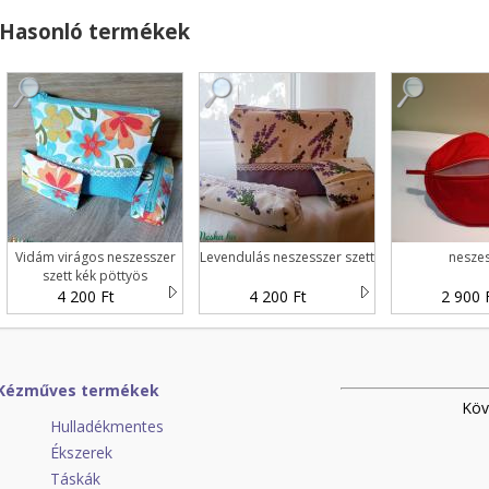
Hasonló termékek
Vidám virágos neszesszer
Levendulás neszesszer szett
nesze
szett kék pöttyös
4 200 Ft
4 200 Ft
2 900 
Kézműves termékek
Köv
Hulladékmentes
Ékszerek
Táskák