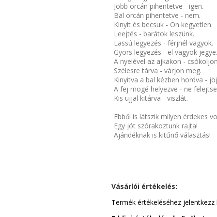
Jobb orcán pihentetve - igen.
Bal orcán pihentetve - nem.
Kinyit és becsuk - Ön kegyetlen.
Leejtés - barátok leszünk.
Lassú legyezés - férjnél vagyok.
Gyors legyezés - el vagyok jegye
A nyelével az ajkakon - csókoljo
Szélesre tárva - várjon meg.
Kinyitva a bal kézben hordva - jö
A fej mögé helyezve - ne felejtse
Kis ujjal kitárva - viszlát.
Ebből is látszik milyen érdekes vo
Egy jót szórakoztunk rajta!
Ajándéknak is kitűnő választás!
Vásárlói értékelés:
Termék értékeléséhez jelentkezz 