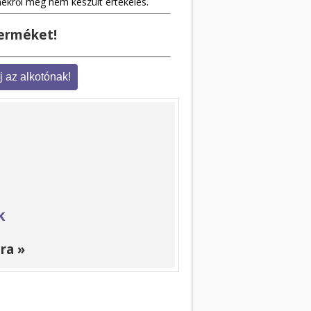
mékről még nem készült értékelés.
terméket!
k
ra »