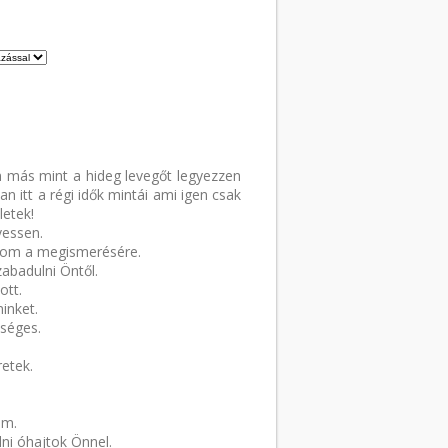
más mint a hideg levegőt legyezzen
an itt a régi idők mintái ami igen csak
etek!
vessen.
ágyom a megismerésére.
zabadulni Öntől.
ott.
inket.
zséges.
etek.
om.
lni óhajtok Önnel.