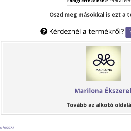
Eddigi értékelések:
Erről a ter
Oszd meg másokkal is ezt a 
Kérdeznél a termékről?
Marilona Ékszere
Tovább az alkotó oldalá
« Vissza