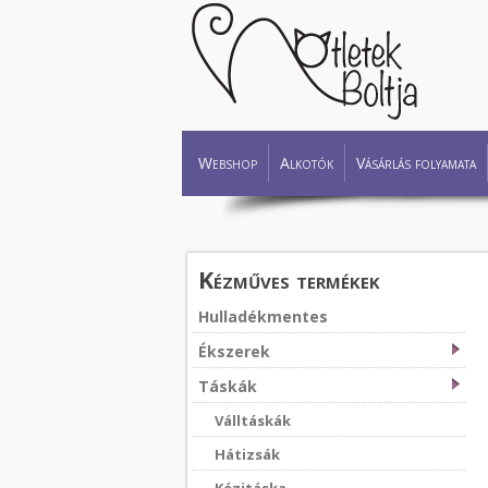
Webshop
Alkotók
Vásárlás folyamata
Kézműves termékek
Hulladékmentes
Ékszerek
Táskák
Válltáskák
Hátizsák