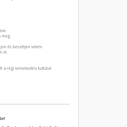
zve.
n meg.
jjön és beszéljen velem.
n el.
lt a régi ismerkedési kultúra!
be!