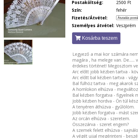
Postaköltség:
2500 Ft
Szín:
fehér
Fizetés/Átvétel:
Személyes átvétel:
Veszprém
Kosárba teszem
Legyező a mai kor számára nem 
magára , ha melege van. De...... v
érdekes történet! Megosztom vel
Arc előtt jobb kézben tartva - kö
Arc előtt bal kézben tartva - v
Bal fülhöz tartva - meg akarok s
A homlokon elhúzva - megváltoz
Bal kézben forgatva - figyelnek m
Jobb kézben hordva - Ön túl kés
A tenyéren áthúzva - gyűlölöm.
Jobb kézben forgatva - mást szer
Az orcán elhúzva - szeretem.
Összezárva - szeret engem?
A szemek felett elhúzva - sajnál
A végét ujjal megérinteni - beszé