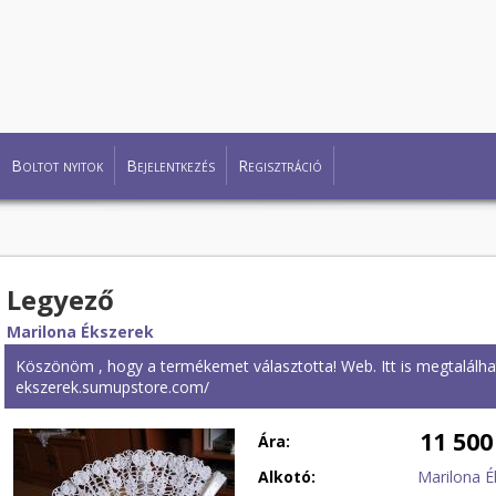
Boltot nyitok
Bejelentkezés
Regisztráció
Legyező
Marilona Ékszerek
Köszönöm , hogy a termékemet választotta! Web. Itt is megtalálhat
ekszerek.sumupstore.com/
11 500
Ára:
Alkotó:
Marilona É