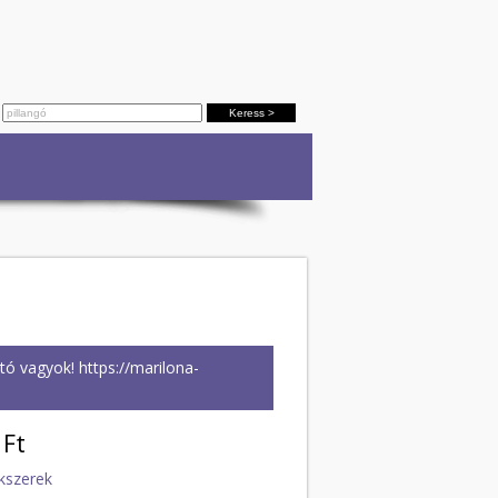
ó vagyok! https://marilona-
Ft
kszerek