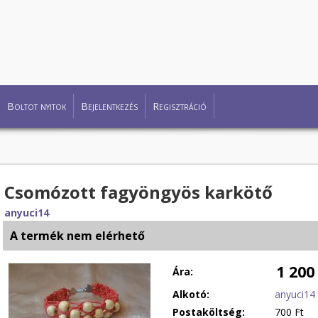
Boltot nyitok
Bejelentkezés
Regisztráció
Csomózott fagyöngyös karkötő
anyuci14
A termék nem elérhető
1 200
Ára:
Alkotó:
anyuci14
Postaköltség:
700 Ft