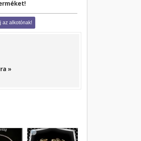
terméket!
ra »