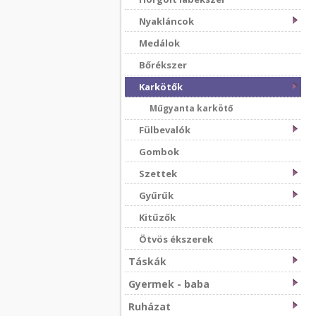
Nyakláncok
Medálok
Bőrékszer
Karkötők
Műgyanta karkötő
Fülbevalók
Gombok
Szettek
Gyűrűk
Kitűzők
Ötvös ékszerek
Táskák
Gyermek - baba
Ruházat