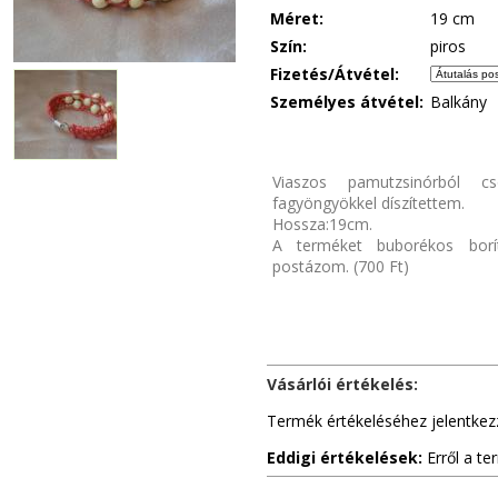
Méret:
19 cm
Szín:
piros
Fizetés/Átvétel:
Személyes átvétel:
Balkány
Viaszos pamutzsinórból cs
fagyöngyökkel díszítettem.
Hossza:19cm.
A terméket buborékos borít
postázom. (700 Ft)
Vásárlói értékelés:
Termék értékeléséhez jelentkez
Eddigi értékelések:
Erről a te