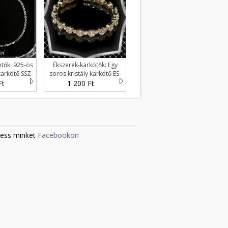
tők: 925-ös
Ékszerek-karkötők: Egy
karkötő SSZ-
soros kristály karkötő ES-
-18e
K04-1a fehér
Ft
1 200 Ft
ess minket
Facebookon