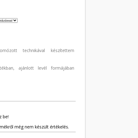
omózott technikával készítettem
ékban, ajánlott levél formájában
z be!
rmékről még nem készült értékelés.