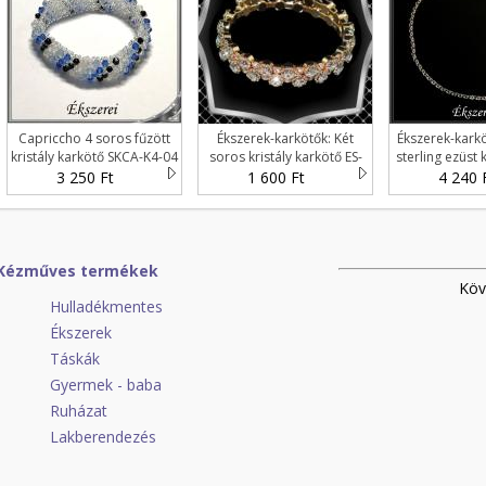
Capriccho 4 soros fűzött
Ékszerek-karkötők: Két
Ékszerek-karkö
kristály karkötő SKCA-K4-04
soros kristály karkötő ES-
sterling ezüst 
K04-2a fehér
EÜK 12
3 250 Ft
1 600 Ft
4 240 
Kézműves termékek
Köv
Hulladékmentes
Ékszerek
Táskák
Gyermek - baba
Ruházat
Lakberendezés