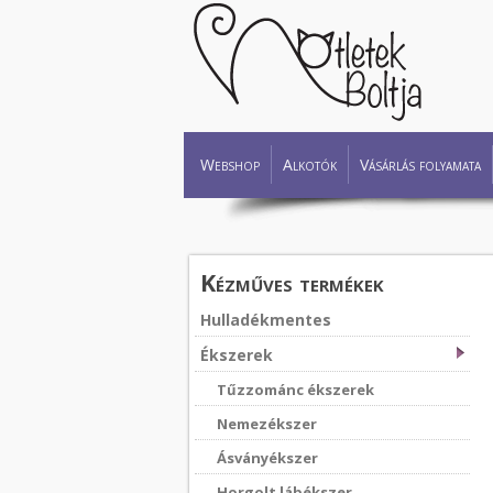
Webshop
Alkotók
Vásárlás folyamata
Kézműves termékek
Hulladékmentes
Ékszerek
Tűzzománc ékszerek
Nemezékszer
Ásványékszer
Horgolt lábékszer