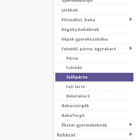
Gyermekkönyv
Játékok
Plüssállat, baba
Rágóka babáknak
Képek gyerekszobába
Falvédő, párna, ágytakaró
Párna
Falvédő
Székpárna
Fali tartó
Babatakaró
Babacsörgők
Babaforgó
Ékszer gyermekeknek
Ruházat