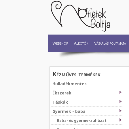
Webshop
Alkotók
Vásárlás folyamata
Kézműves termékek
Hulladékmentes
Ékszerek
Táskák
Gyermek - baba
Baba- és gyermekruházat