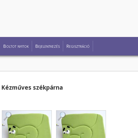
Boltot nyitok
Bejelentkezés
Regisztráció
Kézműves székpárna